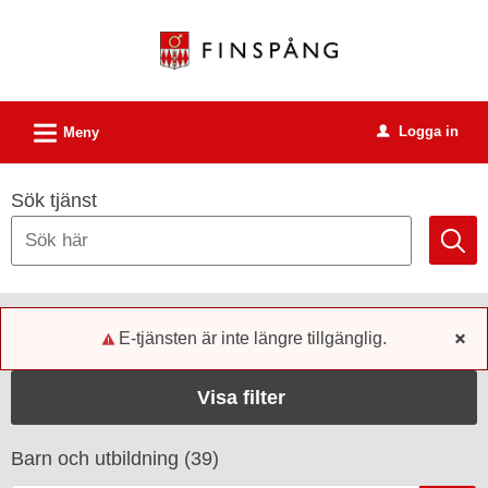
Välkommen
till
e-
tjänster
L
Logga in
-
Meny
u
Finspångs
kommun
Sök tjänst
E-tjänsten är inte längre tillgänglig.
x
Visa filter
Barn och utbildning (
39
)