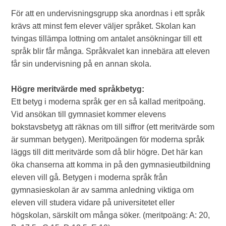
För att en undervisningsgrupp ska anordnas i ett språk
krävs att minst fem elever väljer språket. Skolan kan
tvingas tillämpa lottning om antalet ansökningar till ett
språk blir får många. Språkvalet kan innebära att eleven
får sin undervisning på en annan skola.
Högre meritvärde med språkbetyg:
Ett betyg i moderna språk ger en så kallad meritpoäng.
Vid ansökan till gymnasiet kommer elevens
bokstavsbetyg att räknas om till siffror (ett meritvärde som
är summan betygen). Meritpoängen för moderna språk
läggs till ditt meritvärde som då blir högre. Det här kan
öka chanserna att komma in på den gymnasieutbildning
eleven vill gå. Betygen i moderna språk från
gymnasieskolan är av samma anledning viktiga om
eleven vill studera vidare på universitetet eller
högskolan, särskilt om många söker. (meritpoäng: A: 20,