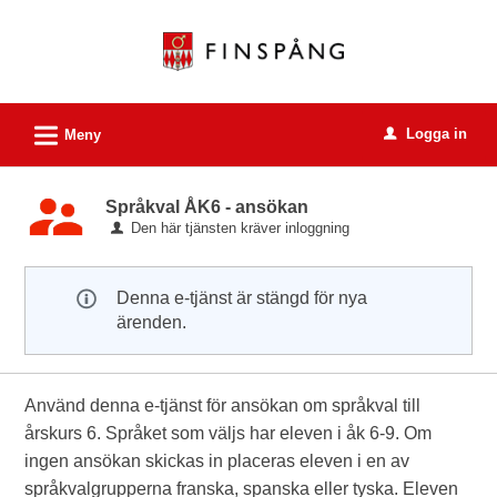
Välkommen
till
e-
tjänster
L
Logga in
-
Meny
u
Finspångs
kommun
Språkval ÅK6 - ansökan
Den här tjänsten kräver inloggning
Denna e-tjänst är stängd för nya
ärenden.
Använd denna e-tjänst för ansökan om språkval till
årskurs 6. Språket som väljs har eleven i åk 6-9. Om
ingen ansökan skickas in placeras eleven i en av
språkvalgrupperna franska, spanska eller tyska. Eleven