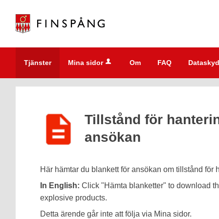
Välkommen
till
e-
tjänster
-
Tjänster
Mina sidor
Om
FAQ
Dataskyd
Finspångs
kommun
Tillstånd för hanteri
ansökan
Här hämtar du blankett för ansökan om tillstånd för 
In English:
Click "Hämta blanketter" to download the
explosive products.
Detta ärende går inte att följa via Mina sidor.