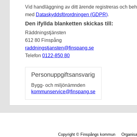
Vid handläggning av ditt ärende registreras och beha
med
Dataskyddsförordningen (GDPR)
.
Den ifyllda blanketten skickas till:
Räddningstjänsten
612 80 Finspång
raddningstjansten@finspang.se
Telefon
0122-850 80
Personuppgiftsansvarig
Bygg- och miljönämnden
kommunservice@finspang.se
Copyright © Finspångs kommun Organis