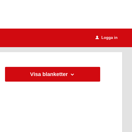
Logga in
u
Visa blanketter