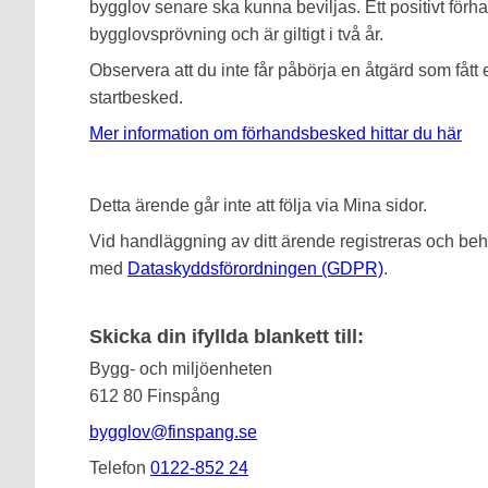
bygglov senare ska kunna beviljas. Ett positivt för
bygglovsprövning och är giltigt i två år.
Observera att du inte får påbörja en åtgärd som fått
startbesked.
Mer information om förhandsbesked hittar du här
Detta ärende går inte att följa via Mina sidor.
Vid handläggning av ditt ärende registreras och beha
med
Dataskyddsförordningen (GDPR)
.
Skicka din ifyllda blankett till:
Bygg- och miljöenheten
612 80 Finspång
bygglov@finspang.se
Telefon
0122-852 24