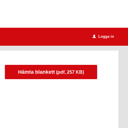
Logga in
u
Hämta blankett
(pdf, 257 KB)