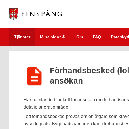
Välkommen
till
e-
tjänster
-
Tjänster
Mina sidor
Om
FAQ
Dataskyd
Finspångs
kommun
Förhandsbesked (lok
ansökan
Här hämtar du blankett för ansökan om förhandsbesk
detaljplanerat område.
I ett förhandsbesked prövas om en åtgärd som kräver
avsedd plats. Byggnadsnämnden kan i förhandsbesk