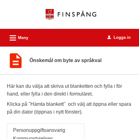
Välkommen
till
e-
tjänster
L
Logga in
-
Meny
u
Finspångs
kommun
Önskemål om byte av språkval
Här kan du välja att skriva ut blanketten och fylla i för
hand, eller fylla i den direkt i formuläret.
Klicka på "Hämta blankett" och välj att öppna eller spara
på din dator (öppnas i nytt fönster).
Personuppgiftsansvarig
Kommunstyrelsen