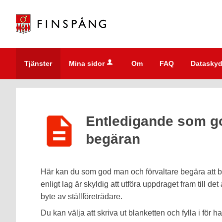
Välkommen
till
e-
tjänster
-
Tjänster
Mina sidor
Om
FAQ
Dataskyd
Finspångs
kommun
Entledigande som go
begäran
Här kan du som god man och förvaltare begära att bl
enligt lag är skyldig att utföra uppdraget fram till de
byte av ställföreträdare.
Du kan välja att skriva ut blanketten och fylla i för 