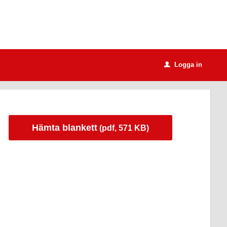
Logga in
u
Hämta blankett
(pdf, 571 KB)