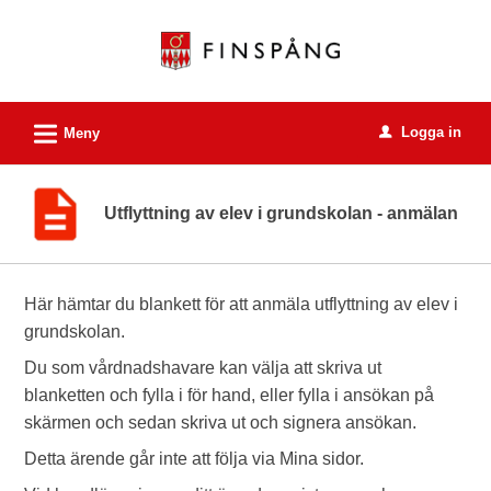
Välkommen
till
e-
tjänster
L
Logga in
-
Meny
u
Finspångs
kommun
Utflyttning av elev i grundskolan - anmälan
Här hämtar du blankett för att anmäla utflyttning av elev i
grundskolan.
Du som vårdnadshavare kan välja att skriva ut
blanketten och fylla i för hand, eller fylla i ansökan på
skärmen och sedan skriva ut och signera ansökan.
Detta ärende går inte att följa via Mina sidor.