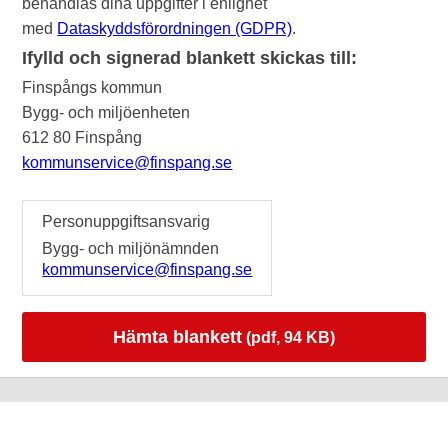
behandlas dina uppgifter i enlighet
med
Dataskyddsförordningen (GDPR)
.
Ifylld och signerad blankett skickas till:
Finspångs kommun
Bygg- och miljöenheten
612 80 Finspång
kommunservice@finspang.se
Personuppgiftsansvarig
Bygg- och miljönämnden
kommunservice@finspang.se
Hämta blankett
(pdf, 94 KB)