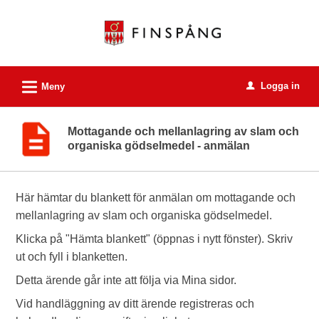
Välkommen
till
e-
tjänster
L
Logga in
-
Meny
u
Finspångs
kommun
Mottagande och mellanlagring av slam och
organiska gödselmedel - anmälan
Här hämtar du blankett för anmälan om mottagande och
mellanlagring av slam och organiska gödselmedel.
Klicka på "Hämta blankett" (öppnas i nytt fönster). Skriv
ut och fyll i blanketten.
Detta ärende går inte att följa via Mina sidor.
Vid handläggning av ditt ärende registreras och