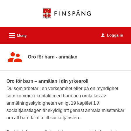
Välkommen
till
e-
tjänster
L
Logga in
-
Meny
u
Finspångs
kommun
Oro för barn - anmälan
Oro för barn – anmälan i din yrkesroll
Du som arbetar i en verksamhet eller på en myndighet
som kommer i kontakt med barn och omfattas av
anmälningsskyldigheten enligt 19 kapitlet 1 §
socialtjänstlagen är skyldig att genast anmäla misstankar
om att barn far illa till socialtjänsten.