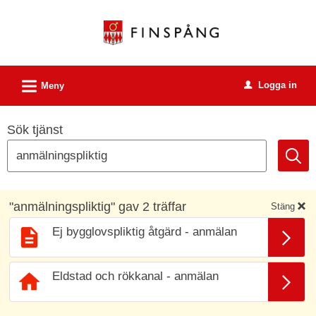
Välkommen
till
e-
tjänster
L
Logga in
-
Meny
u
Finspångs
kommun
Sök tjänst
"
anmälningspliktig
" gav
2
träffar
Stäng
x
Ej bygglovspliktig åtgärd - anmälan
Eldstad och rökkanal - anmälan