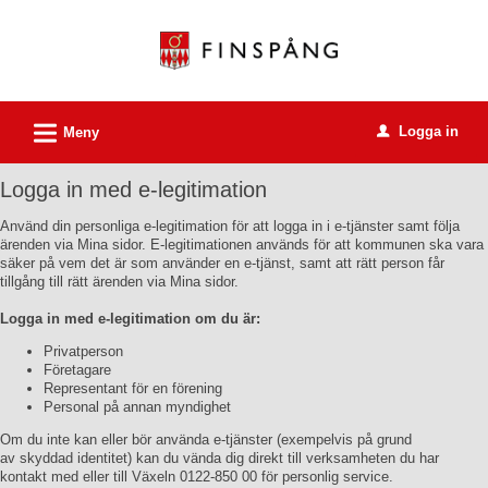
Välkommen
till
e-
tjänster
L
Logga in
-
Meny
u
Finspångs
Logga in med e-legitimation
kommun
Använd din personliga e-legitimation för att logga in i e-tjänster samt följa
ärenden via Mina sidor. E-legitimationen används för att kommunen ska vara
säker på vem det är som använder en e-tjänst, samt att rätt person får
tillgång till rätt ärenden via Mina sidor.
Logga in med e-legitimation om du är:
Privatperson
Företagare
Representant för en förening
Personal på annan myndighet
Om du inte kan eller bör använda e-tjänster (exempelvis på grund
av skyddad identitet) kan du vända dig direkt till verksamheten du har
kontakt med eller till Växeln 0122-850 00 för personlig service.