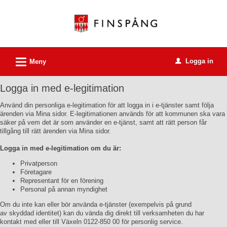
Välkommen
till
e-
tjänster
L
Logga in
-
Meny
u
Finspångs
Logga in med e-legitimation
kommun
Använd din personliga e-legitimation för att logga in i e-tjänster samt följa
ärenden via Mina sidor. E-legitimationen används för att kommunen ska vara
säker på vem det är som använder en e-tjänst, samt att rätt person får
tillgång till rätt ärenden via Mina sidor.
Logga in med e-legitimation om du är:
Privatperson
Företagare
Representant för en förening
Personal på annan myndighet
Om du inte kan eller bör använda e-tjänster (exempelvis på grund
av skyddad identitet) kan du vända dig direkt till verksamheten du har
kontakt med eller till Växeln 0122-850 00 för personlig service.