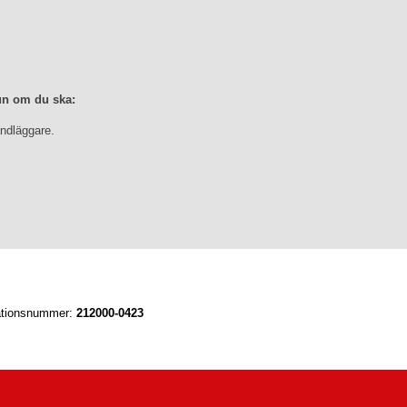
un om du ska:
ndläggare.
ationsnummer:
212000-0423