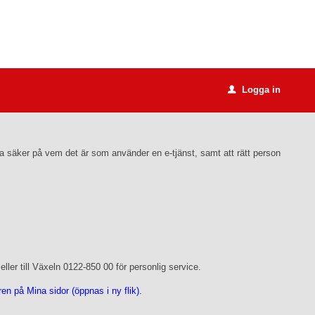
Logga in
u
ara säker på vem det är som använder en e-tjänst, samt att rätt person
ler till Växeln 0122-850 00 för personlig service.
n på Mina sidor (öppnas i ny flik).