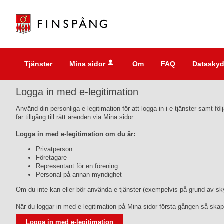
Välkommen
till
e-
tjänster
-
Tjänster
Mina sidor
Om
FAQ
Dataskyd
Finspångs
kommun
Logga in med e-legitimation
Använd din personliga e-legitimation för att logga in i e-tjänster samt 
får tillgång till rätt ärenden via Mina sidor.
Logga in med e-legitimation om du är:
Privatperson
Företagare
Representant för en förening
Personal på annan myndighet
Om du inte kan eller bör använda e-tjänster (exempelvis på grund av skyd
När du loggar in med e-legitimation på Mina sidor första gången så skap