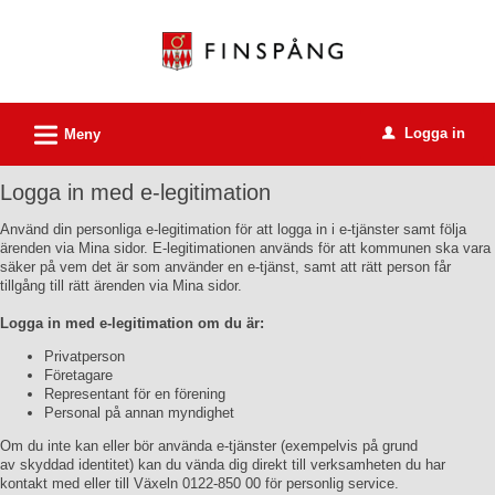
Välkommen
till
e-
tjänster
L
Logga in
-
Meny
u
Finspångs
Logga in med e-legitimation
kommun
Använd din personliga e-legitimation för att logga in i e-tjänster samt följa
ärenden via Mina sidor. E-legitimationen används för att kommunen ska vara
säker på vem det är som använder en e-tjänst, samt att rätt person får
tillgång till rätt ärenden via Mina sidor.
Logga in med e-legitimation om du är:
Privatperson
Företagare
Representant för en förening
Personal på annan myndighet
Om du inte kan eller bör använda e-tjänster (exempelvis på grund
av skyddad identitet) kan du vända dig direkt till verksamheten du har
kontakt med eller till Växeln 0122-850 00 för personlig service.