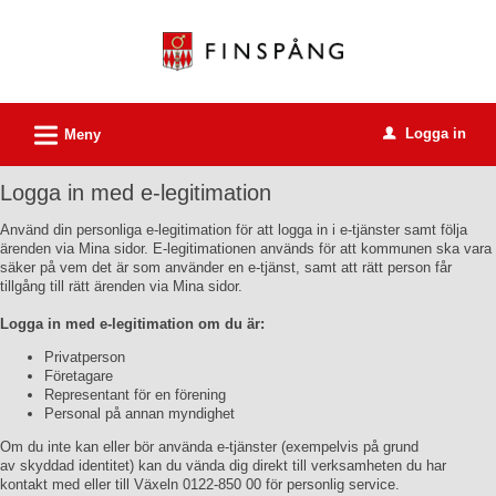
Välkommen
till
e-
tjänster
L
Logga in
-
Meny
u
Finspångs
Logga in med e-legitimation
kommun
Använd din personliga e-legitimation för att logga in i e-tjänster samt följa
ärenden via Mina sidor. E-legitimationen används för att kommunen ska vara
säker på vem det är som använder en e-tjänst, samt att rätt person får
tillgång till rätt ärenden via Mina sidor.
Logga in med e-legitimation om du är:
Privatperson
Företagare
Representant för en förening
Personal på annan myndighet
Om du inte kan eller bör använda e-tjänster (exempelvis på grund
av skyddad identitet) kan du vända dig direkt till verksamheten du har
kontakt med eller till Växeln 0122-850 00 för personlig service.