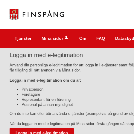
Välkommen
till
e-
tjänster
-
Tjänster
Mina sidor
Om
FAQ
Dataskyd
Finspångs
kommun
Logga in med e-legitimation
Använd din personliga e-legitimation för att logga in i e-tjänster samt 
får tillgång till rätt ärenden via Mina sidor.
Logga in med e-legitimation om du är:
Privatperson
Företagare
Representant för en förening
Personal på annan myndighet
Om du inte kan eller bör använda e-tjänster (exempelvis på grund av skyd
När du loggar in med e-legitimation på Mina sidor första gången så skap