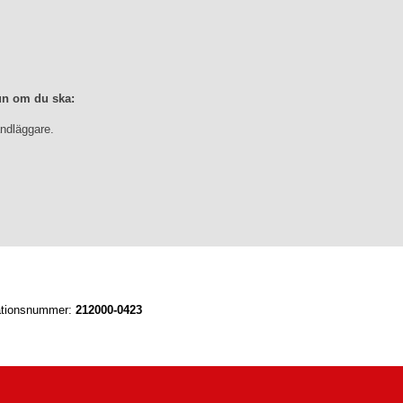
un om du ska:
ndläggare.
ationsnummer:
212000-0423