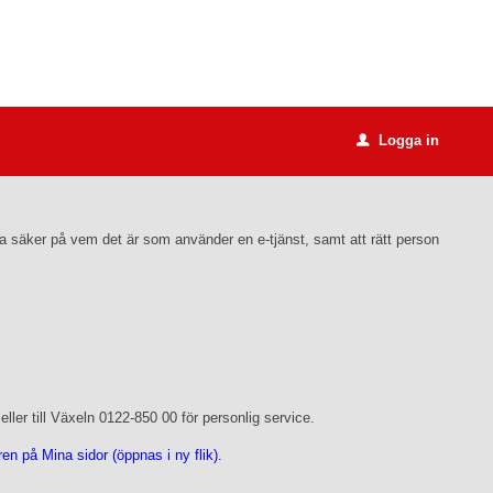
Logga in
u
ara säker på vem det är som använder en e-tjänst, samt att rätt person
ler till Växeln 0122-850 00 för personlig service.
n på Mina sidor (öppnas i ny flik).