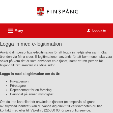
Välkommen
till
e-
tjänster
L
Logga in
-
Meny
u
Finspångs
Logga in med e-legitimation
kommun
Använd din personliga e-legitimation för att logga in i e-tjänster samt följa
ärenden via Mina sidor. E-legitimationen används för att kommunen ska vara
säker på vem det är som använder en e-tjänst, samt att rätt person får
tillgång till rätt ärenden via Mina sidor.
Logga in med e-legitimation om du är:
Privatperson
Företagare
Representant för en förening
Personal på annan myndighet
Om du inte kan eller bör använda e-tjänster (exempelvis på grund
av skyddad identitet) kan du vända dig direkt till verksamheten du har
kontakt med eller till Växeln 0122-850 00 för personlig service.